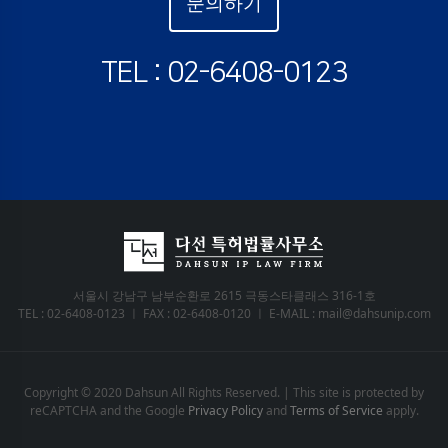
문의하기
TEL : 02-6408-0123
서울시 강남구 남부순환로 2615 극동스타클래스 316-1호
TEL : 02-6408-0123 ㅣ FAX : 02-6408-0120 ㅣ E-MAIL : mail@dahsunip.com
Copyright © 2020 Dahsun All Rights Reserved. | This site is protected by
reCAPTCHA and the Google
Privacy Policy
and
Terms of Service
apply.